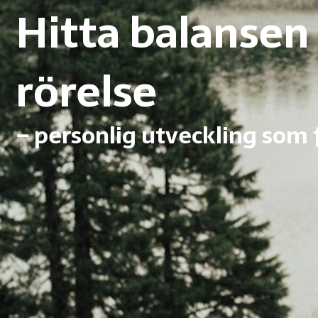
Hitta balansen
rörelse
– personlig utveckling som 