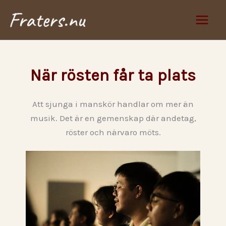
Hoppa
Main
till
Men
innehåll
När rösten får ta plats
Att sjunga i manskör handlar om mer än
musik. Det är en gemenskap där andetag,
röster och närvaro möts.