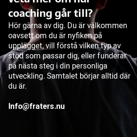
coaching går till?
Hör gärna av dig. Du är välkommen
oavsett om du är nyfiken på
upplägget, vill förstå vilken typ av
stöd som passar dig, eller funderar
på nästa steg i din personliga
utveckling. Samtalet börjar alltid där
du är.
Info@fraters.nu