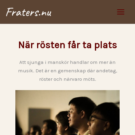
Hoppa
Main
till
Men
innehåll
När rösten får ta plats
Att sjunga i manskör handlar om mer än
musik. Det är en gemenskap där andetag,
röster och närvaro möts.